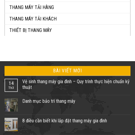
THANG MÁY TẢI HÀNG
THANG MÁY TẢI KHÁCH
THIẾT BỊ THANG MÁY
BÀI VIẾT MỚI
Vệ sinh thang máy gia đình – Quy trình thực hiện chuẩn kỹ
14
thuật
Th3
Không
có
Danh mục bảo trì thang máy
bình
luận
Không
ở
có
Vệ
bình
sinh
luận
8 điều cần biết khi lắp đặt thang máy gia đình
thang
ở
máy
Danh
Không
gia
mục
có
đình
bảo
bình