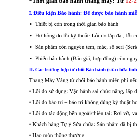
*Thời gian bảo hành thang máy: Từ
12-
Điều kiện Bảo hành: Để được bảo hành miễn
I.
Thiết bị còn trong thời gian bảo hành
Hư hỏng do lỗi kỹ thuật: Lỗi do lắp đặt, lỗi c
Sản phẩm còn nguyên tem, mác, số seri (Ser
Phiếu bảo hành (Báo giá, hợp đồng) còn nguy
II. Các trường hợp từ chối Bảo hành
(sửa chữa tính
Thang Máy Vàng từ chối bảo hành miễn phí nếu 
•
Lỗi do sử dụng: Vận hành sai chức năng, lắp
•
Lỗi do bảo trì – bảo trì không đúng kỹ thuật ho
•
Lỗi do tác động bên ngoài/thiên tai: Rơi vỡ, va
•
Khách hàng Tự ý Sửa chữa: Sản phẩm đã bị th
•
Hao mòn thông thường