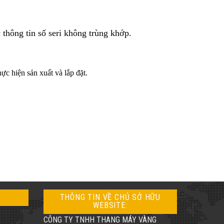
 thông tin số seri không trùng khớp.
c hiện sản xuất và lắp đặt.
THÔNG TIN VỀ CHỦ SỞ HỮU
WEBSITE:
CÔNG TY TNHH THANG MÁY VÀNG