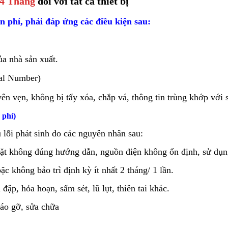
24 Tháng
đối với tất cả thiết bị
 phí, phải đáp ứng các điều kiện sau:
ủa nhà sản xuất.
ial Number)
ên vẹn, không bị tẩy xóa, chắp vá, thông tin
trùng khớp với
 phí)
lỗi phát sinh do các nguyên nhân sau:
 đặt không đúng hướng dẫn, nguồn điện
không ổn định, sử dụng
ặc không bảo trì định kỳ ít nhất 2 tháng
/ 1 lần.
 đập, hỏa hoạn, sấm sét, lũ lụt, thiên
tai khác.
áo gỡ, sửa chữa