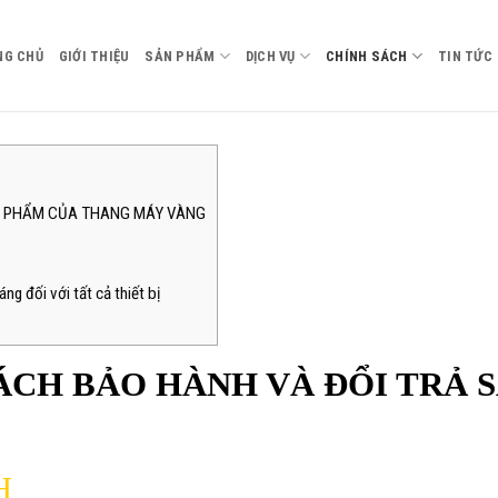
NG CHỦ
GIỚI THIỆU
SẢN PHẨM
DỊCH VỤ
CHÍNH SÁCH
TIN TỨC
ẢN PHẨM CỦA THANG MÁY VÀNG
g đối với tất cả thiết bị
SÁCH BẢO HÀNH VÀ ĐỔI TRẢ 
H