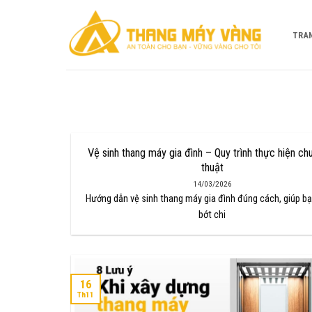
Bỏ
qua
TRA
nội
dung
Vệ sinh thang máy gia đình – Quy trình thực hiện ch
thuật
14/03/2026
Hướng dẫn vệ sinh thang máy gia đình đúng cách, giúp b
bớt chi
16
Th11