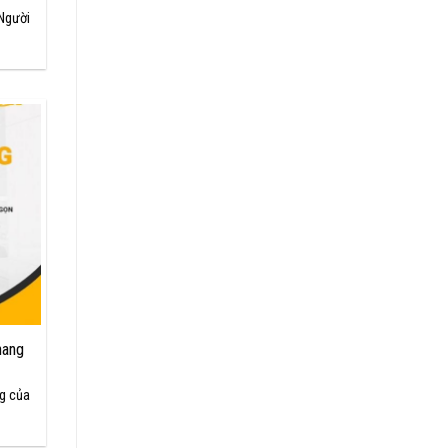
Người
hang
g của