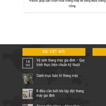
4 Bước giúp bạn chọn mua thang máy dễ dàng Mua thang
công
BÀI VIẾT MỚI
Vệ sinh thang máy gia đình – Quy
14
trình thực hiện chuẩn kỹ thuật
Th3
Không
có
Danh mục bảo trì thang máy
bình
luận
Không
ở
có
Vệ
bình
sinh
luận
8 điều cần biết khi lắp đặt thang
thang
ở
máy
máy gia đình
Danh
gia
mục
đình
Không
bảo
–
có
trì