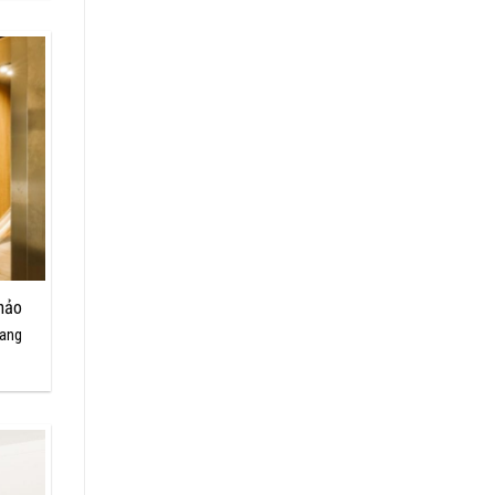
hảo
hang