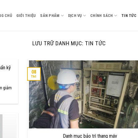
NG CHỦ
GIỚI THIỆU
SẢN PHẨM
DỊCH VỤ
CHÍNH SÁCH
TIN TỨC
LƯU TRỮ DANH MỤC:
TIN TỨC
uẩn kỹ
08
Th1
ạn giảm
Danh mục bảo trì thang máy