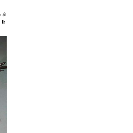
 mất
 thị