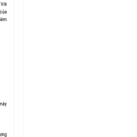
 Với
 của
hiêm
 máy
ương