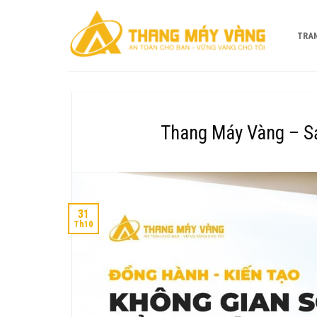
Bỏ
qua
TRA
nội
dung
Thang Máy Vàng – Sả
31
Th10