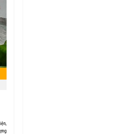
iện,
ượng