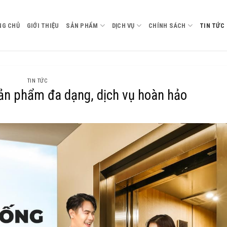
NG CHỦ
GIỚI THIỆU
SẢN PHẨM
DỊCH VỤ
CHÍNH SÁCH
TIN TỨC
TIN TỨC
n phẩm đa dạng, dịch vụ hoàn hảo