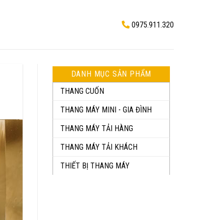
0975.911.320
DANH MỤC SẢN PHẨM
THANG CUỐN
THANG MÁY MINI - GIA ĐÌNH
THANG MÁY TẢI HÀNG
THANG MÁY TẢI KHÁCH
THIẾT BỊ THANG MÁY