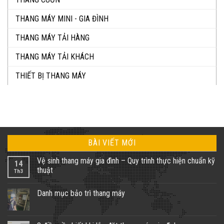
THANG MÁY MINI - GIA ĐÌNH
THANG MÁY TẢI HÀNG
THANG MÁY TẢI KHÁCH
THIẾT BỊ THANG MÁY
BÀI VIẾT MỚI
Vệ sinh thang máy gia đình – Quy trình thực hiện chuẩn kỹ
14
thuật
Th3
Không
có
Danh mục bảo trì thang máy
bình
luận
Không
ở
có
Vệ
bình
sinh
luận