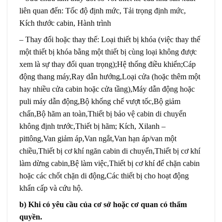
liên quan đến: Tốc độ định mức, Tải trọng định mức,
Kích thước cabin, Hành trình
– Thay đổi hoặc thay thế: Loại thiết bị khóa (việc thay thế
một thiết bị khóa bằng một thiết bị cùng loại không được
xem là sự thay đổi quan trọng);Hệ thống điều khiển;Cáp
động thang máy,Ray dẫn hướng,Loại cửa (hoặc thêm một
hay nhiều cửa cabin hoặc cửa tầng),Máy dẫn động hoặc
puli máy dẫn động,Bộ khống chế vượt tốc,Bộ giảm
chấn,Bộ hãm an toàn,Thiết bị bảo vệ cabin di chuyển
không định trước,Thiết bị hãm; Kích, Xilanh –
pittông,Van giảm áp,Van ngắt,Van hạn áp/van một
chiều,Thiết bị cơ khí ngăn cabin di chuyển,Thiết bị cơ khí
làm dừng cabin,Bệ làm việc,Thiết bị cơ khí để chặn cabin
hoặc các chốt chặn di động,Các thiết bị cho hoạt động
khẩn cấp và cứu hộ.
b) Khi có yêu cầu của cơ sở hoặc cơ quan có thẩm
quyền.