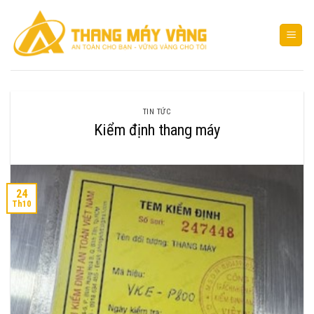
Bỏ
qua
nội
dung
TIN TỨC
Kiểm định thang máy
24
Th10