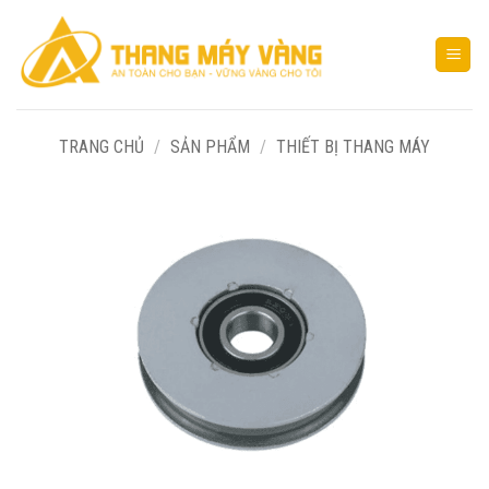
Bỏ
qua
nội
dung
TRANG CHỦ
/
SẢN PHẨM
/
THIẾT BỊ THANG MÁY