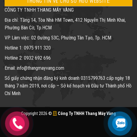
THÔNG TIN VỀ CHỦ SỞ HỮU WEBSITE:
CÔNG TY TNHH THANG MÁY VÀNG
Địa chỉ: Tầng 14, Tòa Nhà HM Town, 412 Nguyễn Thị Minh Khai,
Phường Bàn Cờ, Tp.HCM
VP. Làm việc: 02 Đường 53C, Phường Tân Tạo, Tp. HCM
Hotline 1: 0975 911 320
Hotline 2: 0932 692 696
Email: info@thangmayvang.com
Số giấy chứng nhận đăng ký kinh doanh
0315799763
cấp ngày 18
tháng 7 năm 2019, nơi cấp – Sở kế hoạch và Đầu tư Thành phố Hồ
Chí Minh
Copyright 2026 ©
Công Ty TNHH Thang Máy Vàng