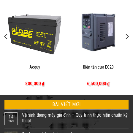
Acquy
Biến tần cửa EC20
800,000
₫
6,500,000
₫
BÀI VIẾT MỚI
Vệ sinh thang máy gia đình – Quy trình thực hiện chuẩn kỹ
14
thuật
Th3
Không
có