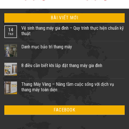
BÀI VIẾT MỚI
Vệ sinh thang máy gia đình – Quy trình thực hiện chuẩn kỹ
14
thuật
Th3
Không
có
Danh mục bảo trì thang máy
bình
luận
Không
ở
có
Vệ
bình
sinh
luận
8 điều cần biết khi lắp đặt thang máy gia đình
thang
ở
máy
Danh
Không
gia
mục
có
đình
bảo
bình
–
trì
luận
Thang Máy Vàng – Nâng tầm cuộc sống với dịch vụ
Quy
thang
ở
trình
thang máy toàn diện
máy
8
thực
điều
hiện
Không
cần
chuẩn
có
biết
kỹ
bình
khi
thuật
luận
lắp
FACEBOOK
ở
đặt
Thang
thang
Máy
máy
Vàng
gia
–
đình