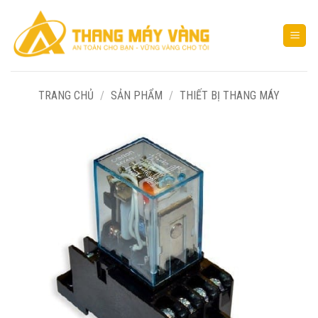
Bỏ
qua
nội
dung
TRANG CHỦ
/
SẢN PHẨM
/
THIẾT BỊ THANG MÁY