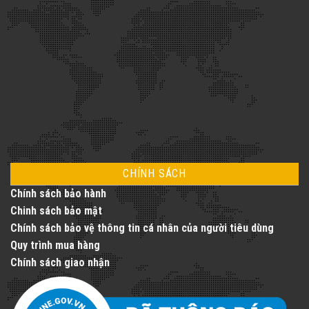
Nâng
tầm
cuộc
sống
với
dịch
vụ
thang
máy
toàn
diện
CHÍNH SÁCH
Chính sách bảo hành
Chinh sách bảo mật
Chính sách bảo vệ thông tin cá nhân của người tiêu dùng
Quy trình mua hàng
Chính sách giao nhận