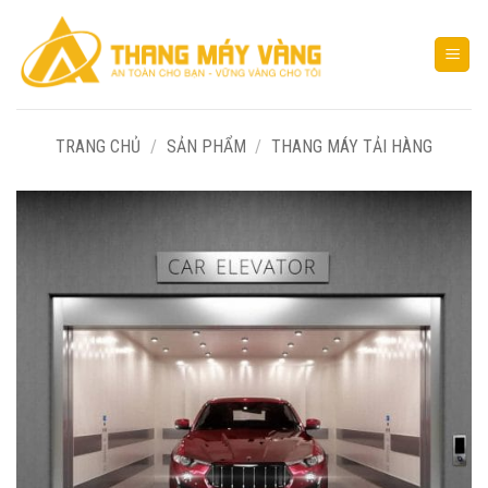
Bỏ
qua
nội
dung
TRANG CHỦ
/
SẢN PHẨM
/
THANG MÁY TẢI HÀNG