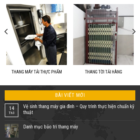
THANG MÁY TẢI THỰC PHẨM
THANG TỜI TẢI HÀNG
BÀI VIẾT MỚI
Vệ sinh thang máy gia đình – Quy trình thực hiện chuẩn kỹ
14
thuật
Th3
Không
có
Danh mục bảo trì thang máy
bình
luận
Không
ở
có
Vệ