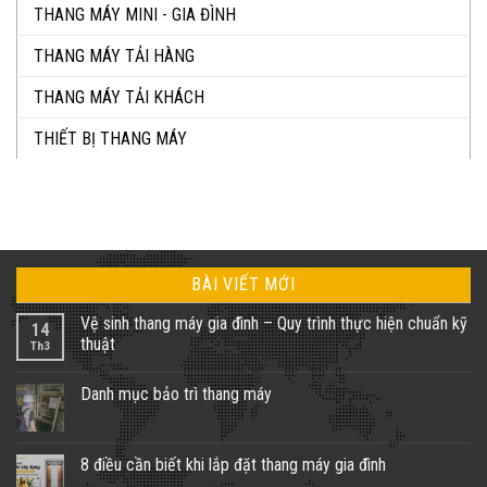
THANG MÁY MINI - GIA ĐÌNH
THANG MÁY TẢI HÀNG
THANG MÁY TẢI KHÁCH
THIẾT BỊ THANG MÁY
BÀI VIẾT MỚI
Vệ sinh thang máy gia đình – Quy trình thực hiện chuẩn kỹ
14
thuật
Th3
Không
có
Danh mục bảo trì thang máy
bình
luận
Không
ở
có
Vệ
bình
sinh
luận
8 điều cần biết khi lắp đặt thang máy gia đình
thang
ở
máy
Danh