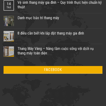
Vệ sinh thang máy gia đình – Quy trình thực hiện chuẩn kỹ
14
thuật
Th3
Không
có
Danh mục bảo trì thang máy
bình
luận
Không
ở
có
Vệ
bình
sinh
luận
8 điều cần biết khi lắp đặt thang máy gia đình
thang
ở
máy
Danh
Không
gia
mục
có
đình
bảo
bình
–
trì
luận
Thang Máy Vàng – Nâng tầm cuộc sống với dịch vụ
Quy
thang
ở
trình
thang máy toàn diện
máy
8
thực
điều
hiện
Không
cần
chuẩn
có
biết
kỹ
bình
khi
thuật
luận
lắp
FACEBOOK
ở
đặt
Thang
thang
Máy
máy
Vàng
gia
–
đình
Nâng
tầm
cuộc
sống
với
dịch
vụ