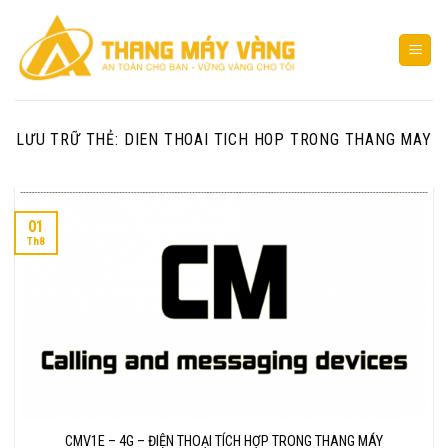
Bỏ
qua
nội
dung
LƯU TRỮ THẺ:
DIEN THOAI TICH HOP TRONG THANG MAY
01
Th8
CMV1E – 4G – ĐIỆN THOẠI TÍCH HỢP TRONG THANG MÁY