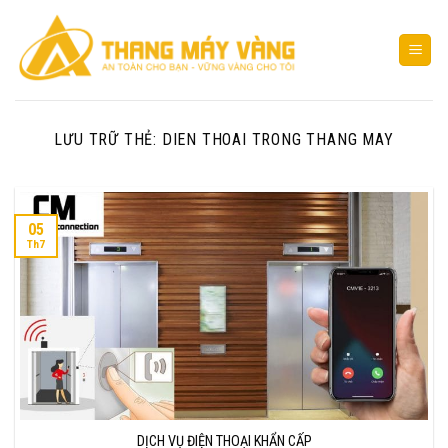
Bỏ
qua
nội
dung
LƯU TRỮ THẺ:
DIEN THOAI TRONG THANG MAY
05
Th7
DỊCH VỤ ĐIỆN THOẠI KHẨN CẤP