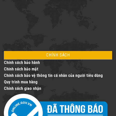
sống
với
dịch
vụ
thang
máy
toàn
diện
CHÍNH SÁCH
Chính sách bảo hành
Chinh sách bảo mật
Chính sách bảo vệ thông tin cá nhân của người tiêu dùng
Quy trình mua hàng
Chính sách giao nhận