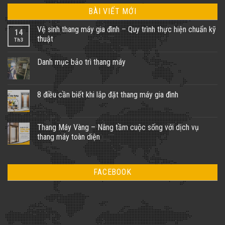
BÀI VIẾT MỚI
Vệ sinh thang máy gia đình – Quy trình thực hiện chuẩn kỹ
14
thuật
Th3
Không
có
Danh mục bảo trì thang máy
bình
luận
Không
ở
có
Vệ
bình
sinh
luận
8 điều cần biết khi lắp đặt thang máy gia đình
thang
ở
máy
Danh
Không
gia
mục
có
đình
bảo
bình
–
trì
luận
Thang Máy Vàng – Nâng tầm cuộc sống với dịch vụ
Quy
thang
ở
trình
thang máy toàn diện
máy
8
thực
điều
hiện
Không
cần
chuẩn
có
biết
kỹ
bình
khi
thuật
luận
lắp
FACEBOOK
ở
đặt
Thang
thang
Máy
máy
Vàng
gia
–
đình
Nâng
tầm
cuộc