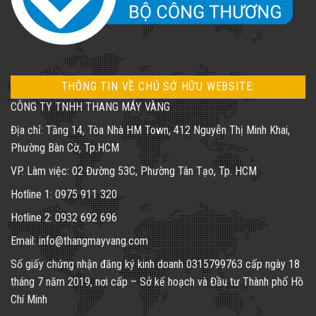
THÔNG TIN VỀ CHỦ SỞ HỮU WEBSITE:
CÔNG TY TNHH THANG MÁY VÀNG
Địa chỉ: Tầng 14, Tòa Nhà HM Town, 412 Nguyễn Thị Minh Khai,
Phường Bàn Cờ, Tp.HCM
VP. Làm việc: 02 Đường 53C, Phường Tân Tạo, Tp. HCM
Hotline 1: 0975 911 320
Hotline 2: 0932 692 696
Email: info@thangmayvang.com
Số giấy chứng nhận đăng ký kinh doanh
0315799763
cấp ngày 18
tháng 7 năm 2019, nơi cấp – Sở kế hoạch và Đầu tư Thành phố Hồ
Chí Minh