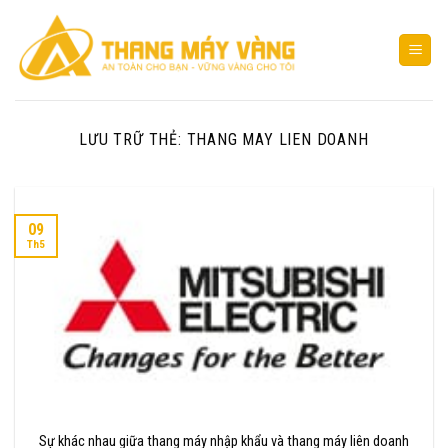
Bỏ
qua
nội
dung
LƯU TRỮ THẺ:
THANG MAY LIEN DOANH
09
Th5
Sự khác nhau giữa thang máy nhập khẩu và thang máy liên doanh