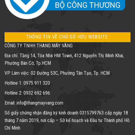
THÔNG TIN VỀ CHỦ SỞ HỮU WEBSITE:
CÔNG TY TNHH THANG MÁY VÀNG
Địa chỉ: Tầng 14, Tòa Nhà HM Town, 412 Nguyễn Thị Minh Khai,
Phường Bàn Cờ, Tp.HCM
VP. Làm việc: 02 Đường 53C, Phường Tân Tạo, Tp. HCM
Hotline 1: 0975 911 320
Hotline 2: 0932 692 696
Email: info@thangmayvang.com
Số giấy chứng nhận đăng ký kinh doanh
0315799763
cấp ngày 18
tháng 7 năm 2019, nơi cấp – Sở kế hoạch và Đầu tư Thành phố Hồ
Chí Minh