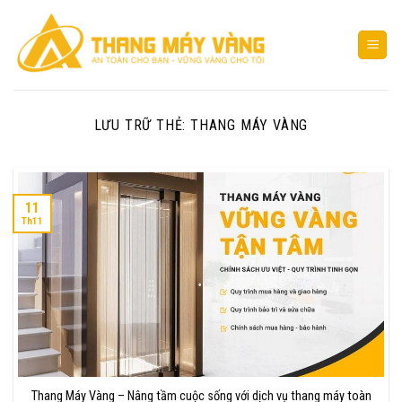
Bỏ
qua
nội
dung
LƯU TRỮ THẺ:
THANG MÁY VÀNG
11
Th11
Thang Máy Vàng – Nâng tầm cuộc sống với dịch vụ thang máy toàn