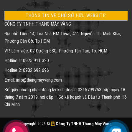
THÔNG TIN VỀ CHỦ SỞ HỮU WEBSITE:
CÔNG TY TNHH THANG MÁY VÀNG
Địa chỉ: Tầng 14, Tòa Nhà HM Town, 412 Nguyễn Thị Minh Khai,
Phường Bàn Cờ, Tp.HCM
VP. Làm việc: 02 Đường 53C, Phường Tân Tạo, Tp. HCM
Hotline 1: 0975 911 320
Hotline 2: 0932 692 696
Email: info@thangmayvang.com
Số giấy chứng nhận đăng ký kinh doanh
0315799763
cấp ngày 18
tháng 7 năm 2019, nơi cấp – Sở kế hoạch và Đầu tư Thành phố Hồ
Chí Minh
Copyright 2026 ©
Công Ty TNHH Thang Máy Vàng