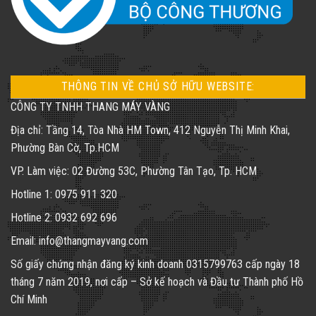
THÔNG TIN VỀ CHỦ SỞ HỮU WEBSITE:
CÔNG TY TNHH THANG MÁY VÀNG
Địa chỉ: Tầng 14, Tòa Nhà HM Town, 412 Nguyễn Thị Minh Khai,
Phường Bàn Cờ, Tp.HCM
VP. Làm việc: 02 Đường 53C, Phường Tân Tạo, Tp. HCM
Hotline 1: 0975 911 320
Hotline 2: 0932 692 696
Email: info@thangmayvang.com
Số giấy chứng nhận đăng ký kinh doanh
0315799763
cấp ngày 18
tháng 7 năm 2019, nơi cấp – Sở kế hoạch và Đầu tư Thành phố Hồ
Chí Minh