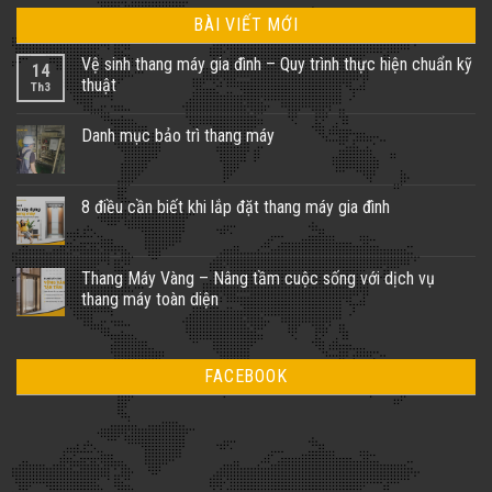
BÀI VIẾT MỚI
Vệ sinh thang máy gia đình – Quy trình thực hiện chuẩn kỹ
14
thuật
Th3
Không
có
Danh mục bảo trì thang máy
bình
luận
Không
ở
có
Vệ
bình
sinh
luận
8 điều cần biết khi lắp đặt thang máy gia đình
thang
ở
máy
Danh
Không
gia
mục
có
đình
bảo
bình
–
trì
luận
Thang Máy Vàng – Nâng tầm cuộc sống với dịch vụ
Quy
thang
ở
trình
thang máy toàn diện
máy
8
thực
điều
hiện
Không
cần
chuẩn
có
biết
kỹ
bình
khi
thuật
luận
lắp
FACEBOOK
ở
đặt
Thang
thang
Máy
máy
Vàng
gia
–
đình
Nâng
tầm
cuộc