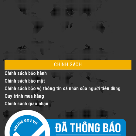
sống
với
dịch
vụ
thang
máy
toàn
diện
CHÍNH SÁCH
Chính sách bảo hành
Chinh sách bảo mật
Chính sách bảo vệ thông tin cá nhân của người tiêu dùng
Quy trình mua hàng
Chính sách giao nhận