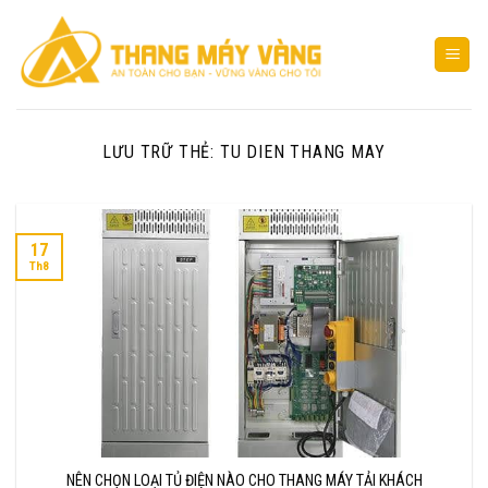
Bỏ
qua
nội
dung
LƯU TRỮ THẺ:
TU DIEN THANG MAY
17
Th8
NÊN CHỌN LOẠI TỦ ĐIỆN NÀO CHO THANG MÁY TẢI KHÁCH