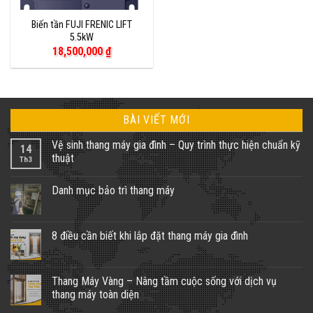
Biến tần FUJI FRENIC LIFT
5.5kW
18,500,000
₫
BÀI VIẾT MỚI
Vệ sinh thang máy gia đình – Quy trình thực hiện chuẩn kỹ
14
thuật
Th3
Không
có
Danh mục bảo trì thang máy
bình
luận
Không
ở
có
Vệ
bình
sinh
luận
8 điều cần biết khi lắp đặt thang máy gia đình
thang
ở
máy
Danh
Không
gia
mục
có
đình
bảo
bình
–
trì
luận
Thang Máy Vàng – Nâng tầm cuộc sống với dịch vụ
Quy
thang
ở
trình
thang máy toàn diện
máy
8
thực
điều
hiện
Không