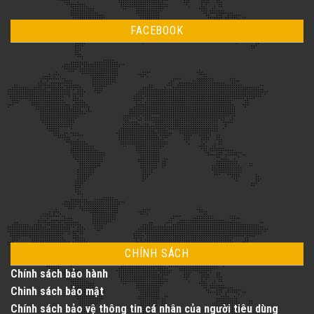
cần
chuẩn
có
biết
kỹ
bình
khi
thuật
luận
lắp
FACEBOOK
ở
đặt
Thang
thang
Máy
máy
Vàng
gia
–
đình
Nâng
tầm
cuộc
sống
với
dịch
vụ
thang
máy
toàn
diện
CHÍNH SÁCH
Chính sách bảo hành
Chinh sách bảo mật
Chính sách bảo vệ thông tin cá nhân của người tiêu dùng