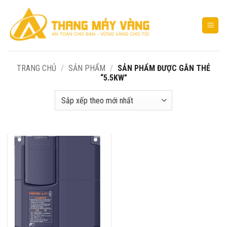
Bỏ
qua
nội
dung
TRANG CHỦ
/
SẢN PHẨM
/
SẢN PHẨM ĐƯỢC GẮN THẺ
“5.5KW”