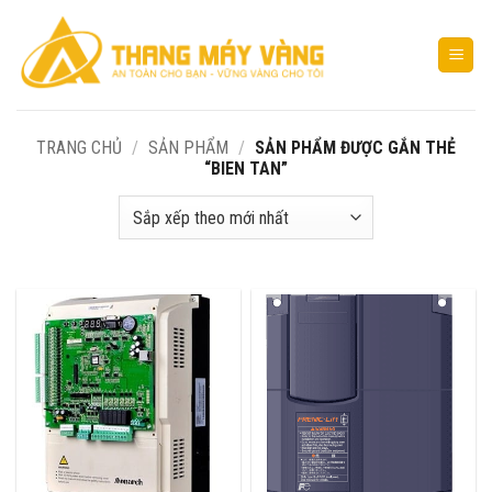
Bỏ
qua
nội
dung
TRANG CHỦ
/
SẢN PHẨM
/
SẢN PHẨM ĐƯỢC GẮN THẺ
“BIEN TAN”