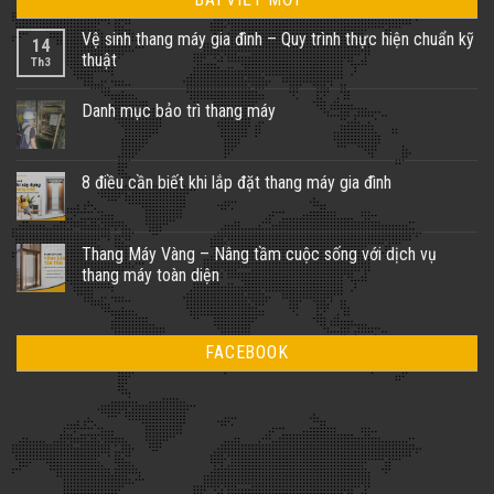
Vệ sinh thang máy gia đình – Quy trình thực hiện chuẩn kỹ
14
thuật
Th3
Không
có
Danh mục bảo trì thang máy
bình
luận
Không
ở
có
Vệ
bình
sinh
luận
8 điều cần biết khi lắp đặt thang máy gia đình
thang
ở
máy
Danh
Không
gia
mục
có
đình
bảo
bình
–
trì
luận
Thang Máy Vàng – Nâng tầm cuộc sống với dịch vụ
Quy
thang
ở
trình
thang máy toàn diện
máy
8
thực
điều
hiện
Không
cần
chuẩn
có
biết
kỹ
bình
khi
thuật
luận
lắp
FACEBOOK
ở
đặt
Thang
thang
Máy
máy
Vàng
gia
–
đình
Nâng
tầm
cuộc
sống
với