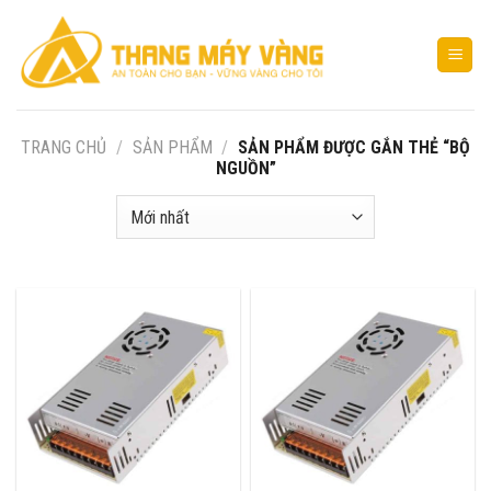
Bỏ
qua
nội
dung
TRANG CHỦ
/
SẢN PHẨM
/
SẢN PHẨM ĐƯỢC GẮN THẺ “BỘ
NGUỒN”