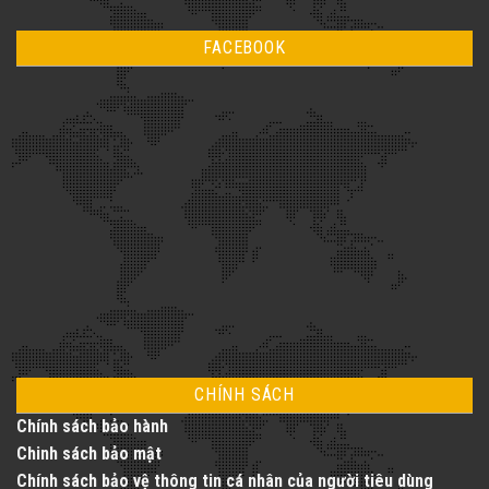
cần
chuẩn
có
biết
kỹ
bình
khi
thuật
luận
lắp
FACEBOOK
ở
đặt
Thang
thang
Máy
máy
Vàng
gia
–
đình
Nâng
tầm
cuộc
sống
với
dịch
vụ
thang
máy
toàn
diện
CHÍNH SÁCH
Chính sách bảo hành
Chinh sách bảo mật
Chính sách bảo vệ thông tin cá nhân của người tiêu dùng