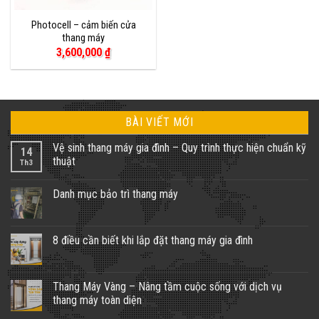
Photocell – cảm biến cửa
thang máy
3,600,000
₫
BÀI VIẾT MỚI
Vệ sinh thang máy gia đình – Quy trình thực hiện chuẩn kỹ
14
thuật
Th3
Không
có
Danh mục bảo trì thang máy
bình
luận
Không
ở
có
Vệ
bình
sinh
luận
8 điều cần biết khi lắp đặt thang máy gia đình
thang
ở
máy
Danh
Không
gia
mục
có
đình
bảo
bình
–
trì
luận
Thang Máy Vàng – Nâng tầm cuộc sống với dịch vụ
Quy
thang
ở
trình
thang máy toàn diện
máy
8
thực
điều
hiện
Không