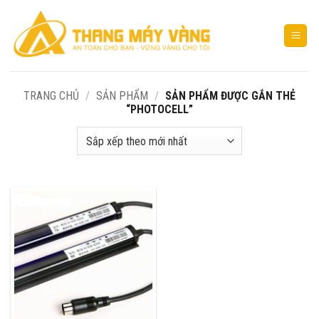
Bỏ
qua
nội
dung
TRANG CHỦ
/
SẢN PHẨM
/
SẢN PHẨM ĐƯỢC GẮN THẺ
“PHOTOCELL”