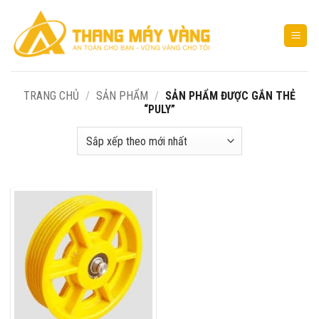
Bỏ
qua
nội
dung
TRANG CHỦ
/
SẢN PHẨM
/
SẢN PHẨM ĐƯỢC GẮN THẺ
“PULY”