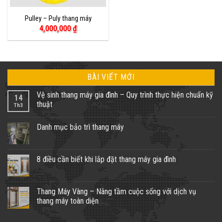
Pulley – Puly thang máy
4,000,000
₫
BÀI VIẾT MỚI
Vệ sinh thang máy gia đình – Quy trình thực hiện chuẩn kỹ
14
thuật
Th3
Không
có
Danh mục bảo trì thang máy
bình
luận
Không
ở
có
Vệ
bình
sinh
luận
8 điều cần biết khi lắp đặt thang máy gia đình
thang
ở
máy
Danh
Không
gia
mục
có
đình
bảo
bình
–
trì
luận
Thang Máy Vàng – Nâng tầm cuộc sống với dịch vụ
Quy
thang
ở
trình
thang máy toàn diện
máy
8
thực
điều
hiện
Không
cần
chuẩn
có
biết