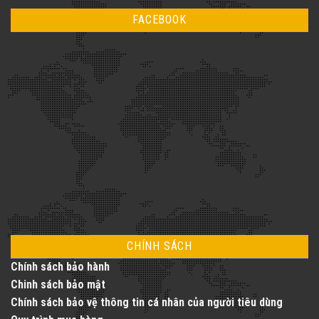
kỹ
bình
khi
thuật
luận
lắp
FACEBOOK
ở
đặt
Thang
thang
Máy
máy
Vàng
gia
–
đình
Nâng
tầm
cuộc
sống
với
dịch
vụ
thang
máy
toàn
diện
CHÍNH SÁCH
Chính sách bảo hành
Chinh sách bảo mật
Chính sách bảo vệ thông tin cá nhân của người tiêu dùng