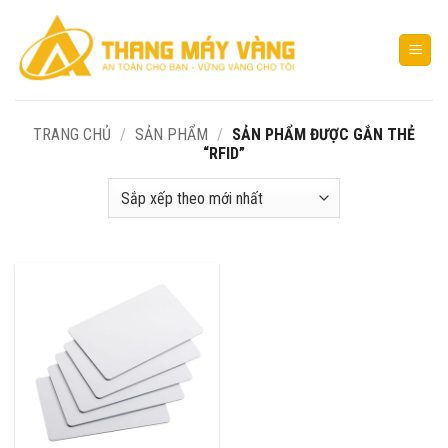
Bỏ
qua
nội
dung
TRANG CHỦ
/
SẢN PHẨM
/
SẢN PHẨM ĐƯỢC GẮN THẺ
“RFID”