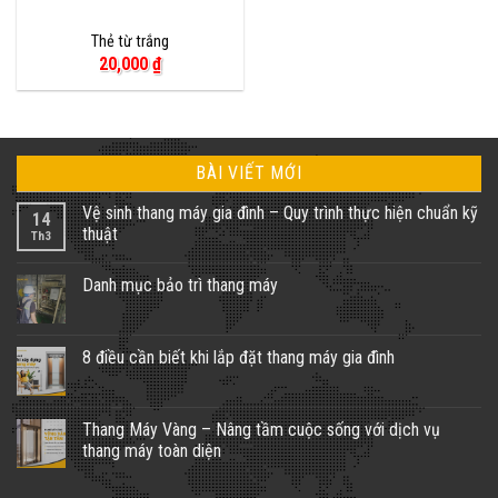
Thẻ từ trắng
20,000
₫
BÀI VIẾT MỚI
Vệ sinh thang máy gia đình – Quy trình thực hiện chuẩn kỹ
14
thuật
Th3
Không
có
Danh mục bảo trì thang máy
bình
luận
Không
ở
có
Vệ
bình
sinh
luận
8 điều cần biết khi lắp đặt thang máy gia đình
thang
ở
máy
Danh
Không
gia
mục
có
đình
bảo
bình
–
trì
luận
Thang Máy Vàng – Nâng tầm cuộc sống với dịch vụ
Quy
thang
ở
trình
thang máy toàn diện
máy
8
thực
điều
hiện
Không
cần
chuẩn
có
biết