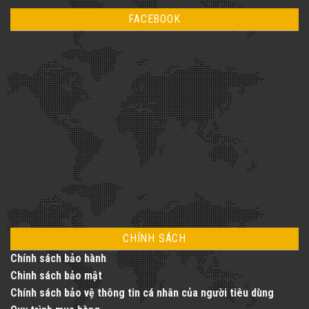
kỹ
bình
khi
thuật
luận
lắp
FACEBOOK
ở
đặt
Thang
thang
Máy
máy
Vàng
gia
–
đình
Nâng
tầm
cuộc
sống
với
dịch
vụ
thang
máy
toàn
diện
CHÍNH SÁCH
Chính sách bảo hành
Chinh sách bảo mật
Chính sách bảo vệ thông tin cá nhân của người tiêu dùng