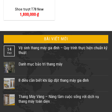
Shoe trượt T78 New
1,800,000
₫
BÀI VIẾT MỚI
Vệ sinh thang máy gia đình – Quy trình thực hiện chuẩn kỹ
14
thuật
Th3
Không
có
Danh mục bảo trì thang máy
bình
luận
Không
ở
có
Vệ
bình
sinh
luận
8 điều cần biết khi lắp đặt thang máy gia đình
thang
ở
máy
Danh
Không
gia
mục
có
đình
bảo
bình
–
trì
luận
Thang Máy Vàng – Nâng tầm cuộc sống với dịch vụ
Quy
thang
ở
trình
thang máy toàn diện
máy
8
thực
điều
hiện
Không
cần
chuẩn
có
biết