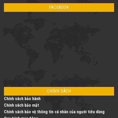
kỹ
bình
khi
thuật
luận
lắp
FACEBOOK
ở
đặt
Thang
thang
Máy
máy
Vàng
gia
–
đình
Nâng
tầm
cuộc
sống
với
dịch
vụ
thang
máy
toàn
diện
CHÍNH SÁCH
Chính sách bảo hành
Chinh sách bảo mật
Chính sách bảo vệ thông tin cá nhân của người tiêu dùng