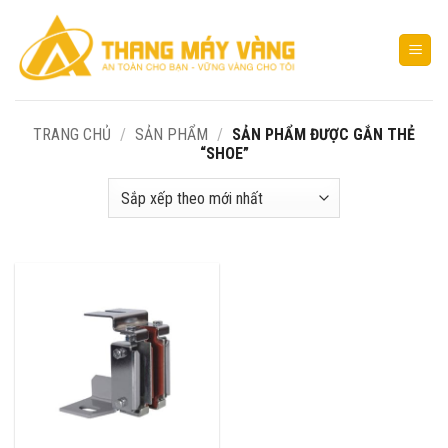
Bỏ
qua
nội
dung
TRANG CHỦ
/
SẢN PHẨM
/
SẢN PHẨM ĐƯỢC GẮN THẺ
“SHOE”