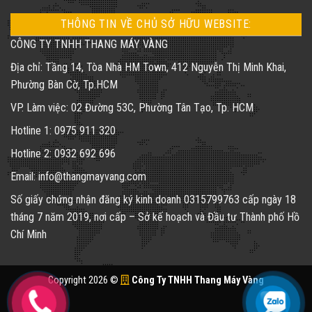
THÔNG TIN VỀ CHỦ SỞ HỮU WEBSITE:
CÔNG TY TNHH THANG MÁY VÀNG
Địa chỉ: Tầng 14, Tòa Nhà HM Town, 412 Nguyễn Thị Minh Khai,
Phường Bàn Cờ, Tp.HCM
VP. Làm việc: 02 Đường 53C, Phường Tân Tạo, Tp. HCM
Hotline 1: 0975 911 320
Hotline 2: 0932 692 696
Email: info@thangmayvang.com
Số giấy chứng nhận đăng ký kinh doanh
0315799763
cấp ngày 18
tháng 7 năm 2019, nơi cấp – Sở kế hoạch và Đầu tư Thành phố Hồ
Chí Minh
Copyright 2026 ©
Công Ty TNHH Thang Máy Vàng