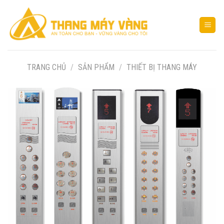
Bỏ
qua
nội
dung
TRANG CHỦ
/
SẢN PHẨM
/
THIẾT BỊ THANG MÁY