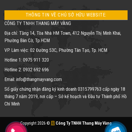
THÔNG TIN VỀ CHỦ SỞ HỮU WEBSITE:
CÔNG TY TNHH THANG MÁY VÀNG
Địa chỉ: Tầng 14, Tòa Nhà HM Town, 412 Nguyễn Thị Minh Khai,
Phường Bàn Cờ, Tp.HCM
VP. Làm việc: 02 Đường 53C, Phường Tân Tạo, Tp. HCM
Hotline 1: 0975 911 320
Hotline 2: 0932 692 696
Email: info@thangmayvang.com
Số giấy chứng nhận đăng ký kinh doanh
0315799763
cấp ngày 18
tháng 7 năm 2019, nơi cấp – Sở kế hoạch và Đầu tư Thành phố Hồ
Chí Minh
Copyright 2026 ©
Công Ty TNHH Thang Máy Vàng