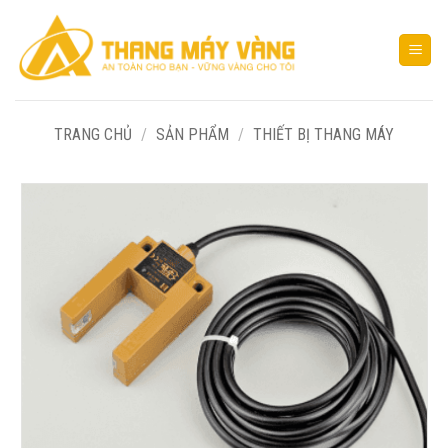
Bỏ
qua
nội
dung
TRANG CHỦ
/
SẢN PHẨM
/
THIẾT BỊ THANG MÁY