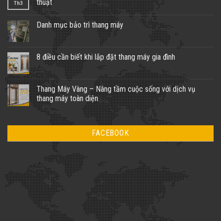
thuật
Th3
Không
có
Danh mục bảo trì thang máy
bình
luận
Không
ở
có
Vệ
bình
sinh
luận
8 điều cần biết khi lắp đặt thang máy gia đình
thang
ở
máy
Danh
Không
gia
mục
có
đình
bảo
bình
–
trì
luận
Thang Máy Vàng – Nâng tầm cuộc sống với dịch vụ
Quy
thang
ở
trình
thang máy toàn diện
máy
8
thực
điều
hiện
Không
cần
chuẩn
có
biết
kỹ
bình
khi
thuật
luận
lắp
FACEBOOK
ở
đặt
Thang
thang
Máy
máy
Vàng
gia
–
đình
Nâng
tầm
cuộc
sống
với
dịch
vụ
thang
máy