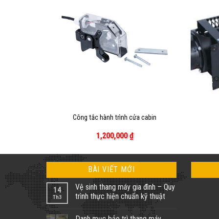
+
+
hang máy
Công tắc hành trình cửa cabin
1,200,000
₫
BÀI VIẾT MỚI
Vệ sinh thang máy gia đình – Quy
14
trình thực hiện chuẩn kỹ thuật
Th3
Không
có
Danh mục bảo trì thang máy