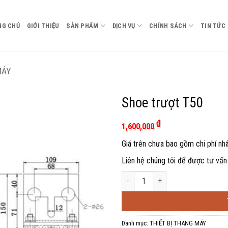
NG CHỦ
GIỚI THIỆU
SẢN PHẨM
DỊCH VỤ
CHÍNH SÁCH
TIN TỨC
MÁY
Shoe trượt T50
₫
1,600,000
Giá trên chưa bao gồm chi phí nh
Liên hệ chúng tôi để được tư vấn 
Shoe trượt T50 số lượng
Danh mục:
THIẾT BỊ THANG MÁY