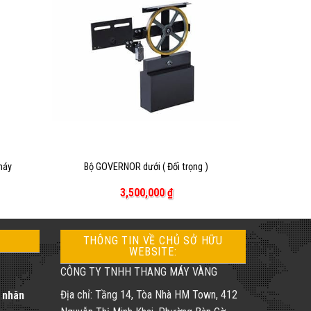
+
máy
Bộ GOVERNOR dưới ( Đối trọng )
3,500,000
₫
THÔNG TIN VỀ CHỦ SỞ HỮU
WEBSITE:
CÔNG TY TNHH THANG MÁY VÀNG
Địa chỉ: Tầng 14, Tòa Nhà HM Town, 412
á nhân