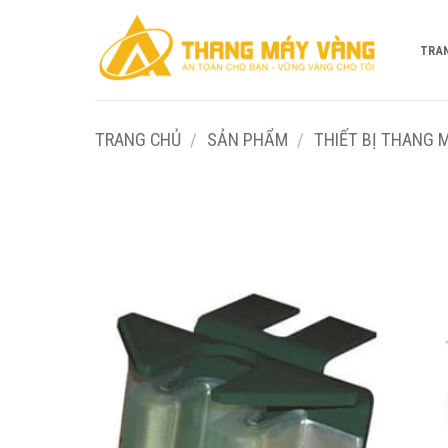
Bỏ
qua
TRA
nội
dung
TRANG CHỦ
/
SẢN PHẨM
/
THIẾT BỊ THANG 